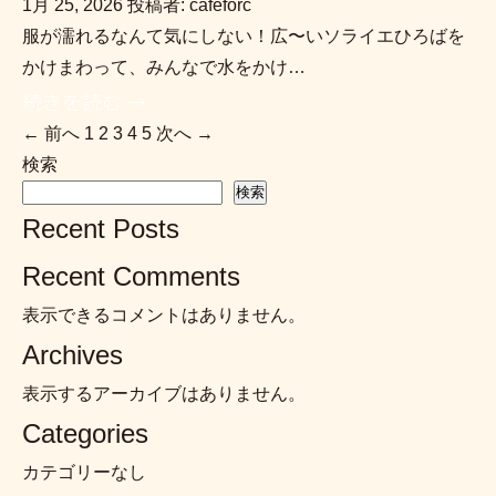
1月 25, 2026
投稿者: cafeforc
服が濡れるなんて気にしない！広〜いソライエひろばを
かけまわって、みんなで水をかけ…
続きを読む →
← 前へ
1
2
3
4
5
次へ →
投
検索
稿
検索
Recent Posts
の
Recent Comments
ペ
表示できるコメントはありません。
ー
Archives
ジ
表示するアーカイブはありません。
送
Categories
り
カテゴリーなし