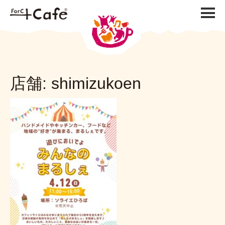
店舗:
shimizukoen