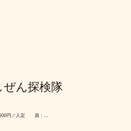
しぜん探検隊
 ：500円／人定 員：…