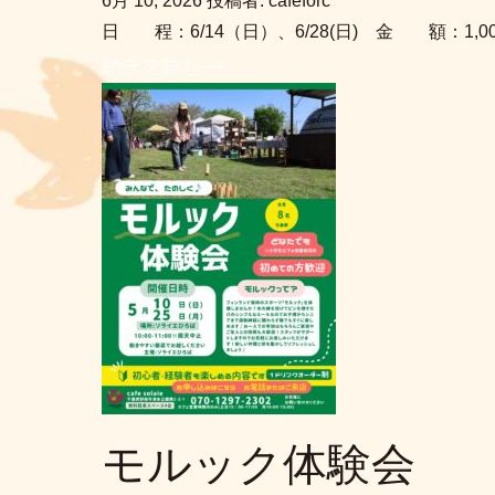
6月 10, 2026
投稿者: cafeforc
日 程：6/14（日）、6/28(日) 金 額：1,
続きを読む →
モルック体験会