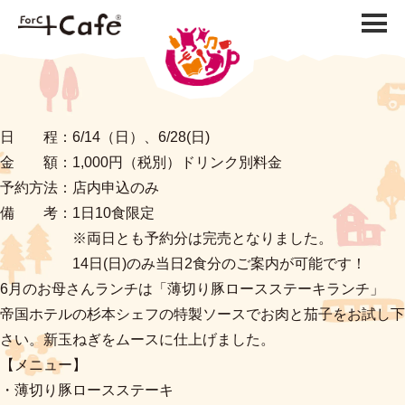
日 程：6/14（日）、6/28(日)
金 額：1,000円（税別）ドリンク別料金
予約方法：店内申込のみ
備 考：1日10食限定
※両日とも予約分は完売となりました。
14日(日)のみ当日2食分のご案内が可能です！
6月のお母さんランチは「薄切り豚ロースステーキランチ」
帝国ホテルの杉本シェフの特製ソースでお肉と茄子をお試し下
さい。新玉ねぎをムースに仕上げました。
【メニュー】
・薄切り豚ロースステーキ